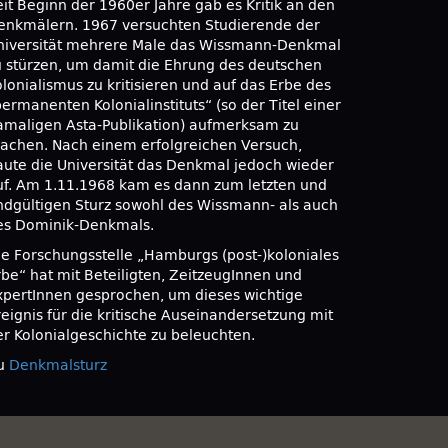
eit Beginn der 1960er Jahre gab es Kritik an den
enkmälern. 1967 versuchten Studierende der
niversität mehrere Male das Wissmann-Denkmal
u stürzen, um damit die Ehrung des deutschen
olonialismus zu kritisieren und auf das Erbe des
ermanenten Kolonialinstituts“ (so der Titel einer
amaligen Asta-Publikation) aufmerksam zu
achen. Nach einem erfolgreichen Versuch,
aute die Universität das Denkmal jedoch wieder
uf. Am 1.11.1968 kam es dann zum letzten und
ndgültigen Sturz sowohl des Wissmann- als auch
es Dominik-Denkmals.
ie Forschungsstelle „Hamburgs (post-)koloniales
rbe“ hat mit Beteiligten, ZeitzeugInnen und
xpertInnen gesprochen, um dieses wichtige
reignis für die kritische Auseinandersetzung mit
er Kolonialgeschichte zu beleuchten.
u
Denkmalsturz