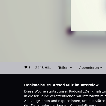
3
2443 Hits
Teilen
Abonnieren
Denkmalsturz: Arwed Milz im Interview
Diese Woche startet unser Podcast „Denkmalstur
Blohm & Voss gearbeitet, war in Gewerkschaf
In dieser Reihe veröffentlichen wir Interviews mit
aktiv gewesen und hatte schon damals
Zeitzeug*innen und Expert*innen, um die Stürze
beschlossen, dem SDS beizutreten, sobald er sein
der Denkmäler der beiden Kolonialoffiziere
Studium beginnen würde. Nach Abschluss seines