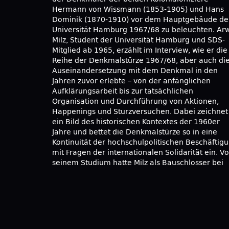
Hermann von Wissmann (1853-1905) und Hans
Studiums arbeitete er hauptamtlich in
Dominik (1870-1910) vor dem Hauptgebäude de
Gewerkschaften und engagiert sich seit seine
Universität Hamburg 1967/68 zu beleuchten. Ar
Rente in der Entwicklungszusammenarbeit
Milz, Student der Universität Hamburg und SDS-
Westafrika. „Internationale Solidarität“ ist für ihn
Mitglied ab 1965, erzählt im Interview, wie er die
also weit über die Student*innenbewegung hinaus
Reihe der Denkmalstürze 1967/68, aber auch di
ein Thema geblieben. Wie Milz im Interview erklärt
Auseinandersetzung mit dem Denkmal in den
versteht er die Denkmalstürze eher als Teil
Jahren zuvor erlebte – von der anfänglichen
internationalistischer Kampagnen, die sich
Aufklärungsarbeit bis zur tatsächlichen
solidarisch mit Befreiungsbewegungen im Globalen
Organisation und Durchführung von Aktionen,
Süden zeigten, denn als hochschulpolitisches
Happenings und Sturzversuchen. Dabei zeichnet
Engagement oder als Versuch d
ein Bild des historischen Kontextes der 1960er
Auseinandersetzung mit dem historischen
Jahre und bettet die Denkmalstürze so in eine
Kolonialismus. Das Interview führten Lisa Hellriegel
Kontinuität der hochschulpolitischen Beschäftig
mit Fragen der internationalen Solidarität ein. Vo
seinem Studium hatte Milz als Bauschlosser bei