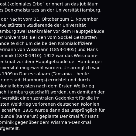
post-)koloniales Erbe“ erinnert an das Jubiläum
es Denkmalsturzes an der Universität Hamburg.
n der Nacht vom 31. Oktober zum 1. November
968 stürzten Studierende der Universität
amburg zwei Denkmäler vor dem Hauptgebäude
er Universität. Bei den vom Sockel Gestürzten
andelte sich um die beiden Kolonialoffiziere
ermann von Wissmann (1853-1905) und Hans
ominik (1870-1910). 1922 war das Wissmann-
enkmal vor dem Hauptgebäude der Hamburger
niversität eingeweiht worden. Ursprünglich war
s 1909 in Dar es salaam (Tansania – heute
artnerstadt Hamburgs) errichtet und durch
oloniallobbyisten nach dem Ersten Weltkrieg
ach Hamburg geschafft worden, um damit an der
niversität einen zentralen Gedenkort für die im
rsten Weltkrieg verlorenen deutschen Kolonien
u schaffen. 1935 wurde dann das ursprünglich für
aoundé (Kamerun) geplante Denkmal für Hans
ominik gegenüber dem Wissman-Denkmal
fgestellt.