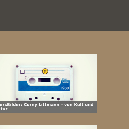
tersBilder: Corny Littmann – von Kult und
ltur