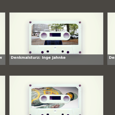
w
Denkmalsturz: Inge Jahnke
De