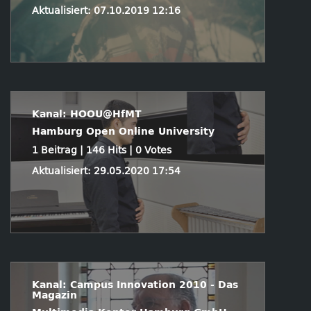
Aktualisiert: 07.10.2019 12:16
Kanal: HOOU@HfMT
Hamburg Open Online University
1 Beitrag | 146 Hits | 0 Votes
Aktualisiert: 29.05.2020 17:54
Kanal: Campus Innovation 2010 - Das
Magazin