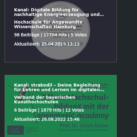
Kanal: Digitale Bildung für
nachhaltige Energieerzeugung und
Energieeffizienz in
Hochschule für Angewandte
Inselentwicklungsländern
Wissenschaften Hamburg
98 Beiträge | 17704 Hits | 5 Votes
Aktualisiert: 25.04.2019 13:13
Kanal: strakodil – Deine Begleitung
für Lehren und Lernen im digitalen
Zeitalter
Verbund der bayerischen
Kunsthochschulen
6 Beiträge | 1879 Hits | 12 Votes
Aktualisiert: 26.08.2022 15:46