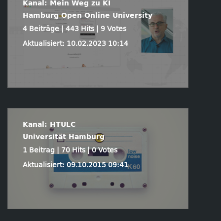
Kanal: Mein Weg zu KI
Hamburg Open Online University
4 Beiträge | 443 Hits | 9 Votes
Aktualisiert: 10.02.2023 10:14
Kanal: HTULC
Universität Hamburg
1 Beitrag | 70 Hits | 0 Votes
Aktualisiert: 09.10.2015 09:41