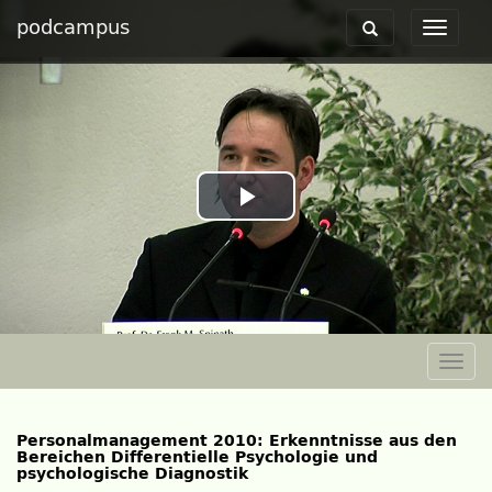
podcampus
Toggle
Toggle
navigation
navigat
Play
Video
Togg
navig
Personalmanagement 2010: Erkenntnisse aus den
Bereichen Differentielle Psychologie und
psychologische Diagnostik