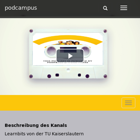
podcampus
Toggle
Toggle
navigation
navigat
Play
Video
Togg
navig
Beschreibung des Kanals
Learnbits von der TU Kaiserslautern