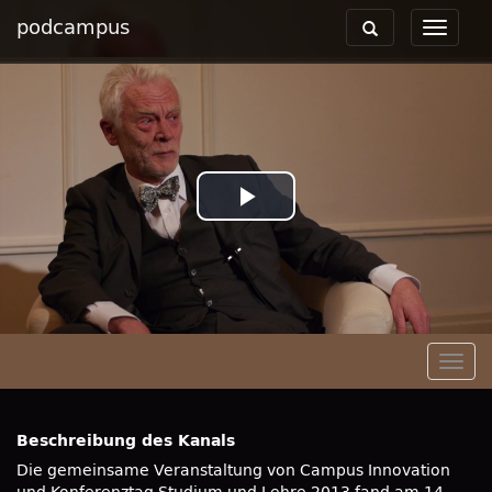
podcampus
Toggle
Toggle
navigation
navigat
Play
Video
Togg
navig
Beschreibung des Kanals
Die gemeinsame Veranstaltung von Campus Innovation